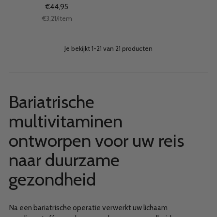
€44,95
Stukprijs
per
€3,21
/
item
Je bekijkt 1-21 van 21 producten
Bariatrische
multivitaminen
ontworpen voor uw reis
naar duurzame
gezondheid
Na een bariatrische operatie verwerkt uw lichaam