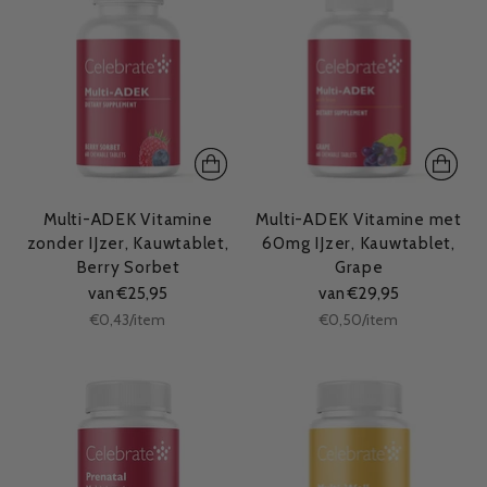
Multi-ADEK Vitamine
Multi-ADEK Vitamine met
zonder IJzer, Kauwtablet,
60mg IJzer, Kauwtablet,
Berry Sorbet
Grape
van €25,95
van €29,95
Stukprijs
Stukprijs
per
per
€0,43
/
item
€0,50
/
item