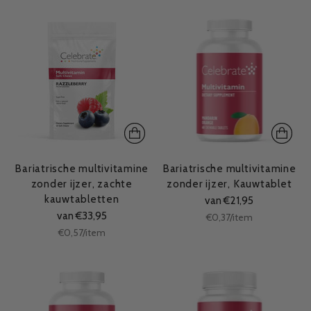
Bariatrische multivitamine
Bariatrische multivitamine
zonder ijzer, zachte
zonder ijzer, Kauwtablet
kauwtabletten
van €21,95
van €33,95
Stukprijs
per
€0,37
/
item
Stukprijs
per
€0,57
/
item