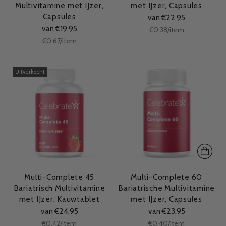
Multivitamine met IJzer,
met IJzer, Capsules
Capsules
van €22,95
van €19,95
Stukprijs
per
€0,38
/
item
Stukprijs
per
€0,67
/
item
Uitverkocht
Multi-Complete 45
Multi-Complete 60
Bariatrisch Multivitamine
Bariatrische Multivitamine
met IJzer, Kauwtablet
met IJzer, Capsules
van €24,95
van €23,95
Stukprijs
Stukprijs
per
per
€0,42
/
item
€0,40
/
item