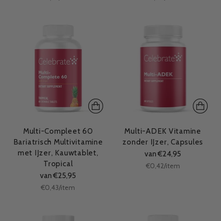
Multi-Compleet 60
Multi-ADEK Vitamine
Bariatrisch Multivitamine
zonder IJzer, Capsules
met IJzer, Kauwtablet,
van €24,95
Tropical
Stukprijs
per
€0,42
/
item
van €25,95
Stukprijs
per
€0,43
/
item