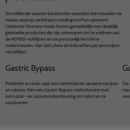
Verschillende soorten bariatrische operaties beïnvloeden de
manier waarop uw lichaam voedingsstoffen opneemt.
Celebrate Vitamins maakt kiezen gemakkelijk met duidelijk
gelabelde producten die zijn ontworpen om te voldoen aan
de ASMBS-richtlijnen en uw persoonlijk herstel te
ondersteunen. Hier ziet u hoe de behoeften per procedure
verschillen:
Gastric Bypass
Ga
Patiënten ervaren vaak een verminderde opname van ijzer
De 
en calcium. Kies een Gastric Bypass multivitamine met
maar
extra ijzer- en calciumondersteuning om tekorten te
voo
voorkomen.