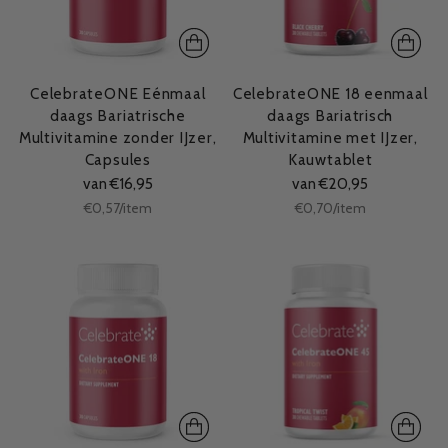
CelebrateONE Eénmaal
CelebrateONE 18 eenmaal
daags Bariatrische
daags Bariatrisch
Multivitamine zonder IJzer,
Multivitamine met IJzer,
Capsules
Kauwtablet
van €16,95
van €20,95
Stukprijs
Stukprijs
per
per
€0,57
/
item
€0,70
/
item