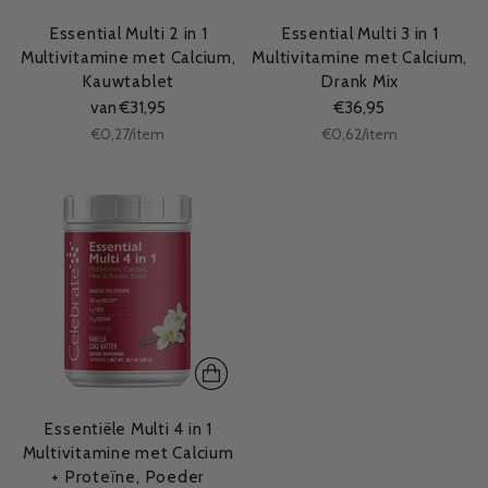
Essential Multi 2 in 1
Essential Multi 3 in 1
Multivitamine met Calcium,
Multivitamine met Calcium,
Kauwtablet
Drank Mix
van €31,95
€36,95
Stukprijs
Stukprijs
per
per
€0,27
/
item
€0,62
/
item
Essentiële Multi 4 in 1
Multivitamine met Calcium
+ Proteïne, Poeder