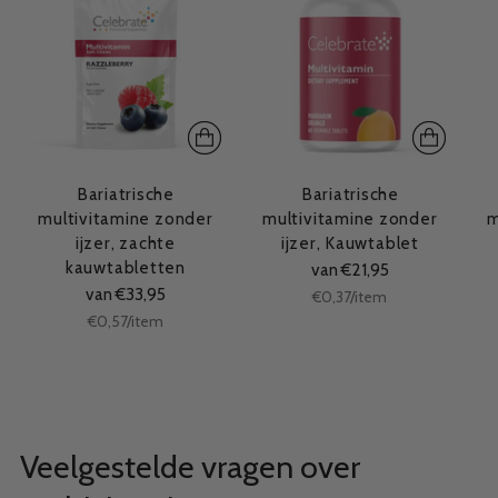
Bariatrische
Bariatrische
multivitamine zonder
multivitamine zonder
m
ijzer, zachte
ijzer, Kauwtablet
kauwtabletten
van €21,95
van €33,95
Stukprijs
per
€0,37
/
item
Stukprijs
per
€0,57
/
item
Veelgestelde vragen over