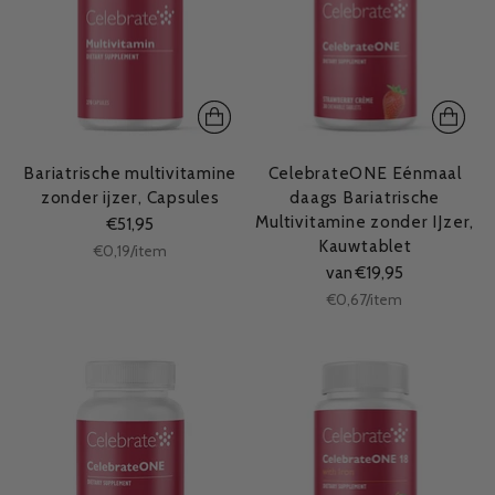
Bariatrische multivitamine
CelebrateONE Eénmaal
zonder ijzer, Capsules
daags Bariatrische
Multivitamine zonder IJzer,
€51,95
Kauwtablet
Stukprijs
per
€0,19
/
item
van €19,95
Stukprijs
per
€0,67
/
item