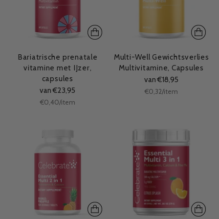
Bariatrische prenatale
Multi-Well Gewichtsverlies
vitamine met IJzer,
Multivitamine, Capsules
capsules
van €18,95
van €23,95
Stukprijs
per
€0,32
/
item
Stukprijs
per
€0,40
/
item