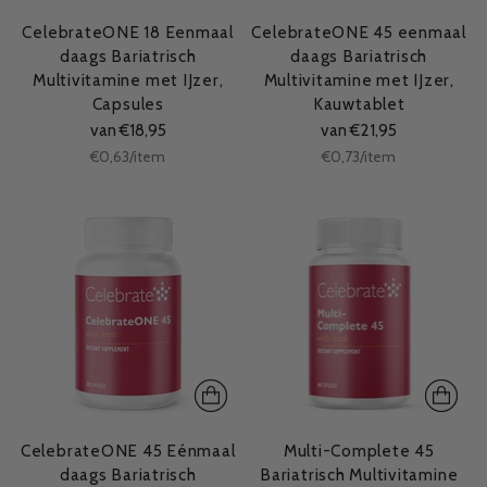
CelebrateONE 18 Eenmaal
CelebrateONE 45 eenmaal
daags Bariatrisch
daags Bariatrisch
Multivitamine met IJzer,
Multivitamine met IJzer,
Capsules
Kauwtablet
van €18,95
van €21,95
Stukprijs
Stukprijs
per
per
€0,63
/
item
€0,73
/
item
CelebrateONE 45 Eénmaal
Multi-Complete 45
daags Bariatrisch
Bariatrisch Multivitamine