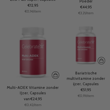
Poeder
€12,95
€44,95
Stukprijs
per
€0,14
/
item
Stukprijs
per
€3,21
/
item
Bariatrische
multivitamine zonder
ijzer, Capsules
Multi-ADEK Vitamine zonder
€51,95
IJzer, Capsules
Stukprijs
per
€0,19
/
item
van €24,95
Stukprijs
per
€0,42
/
item