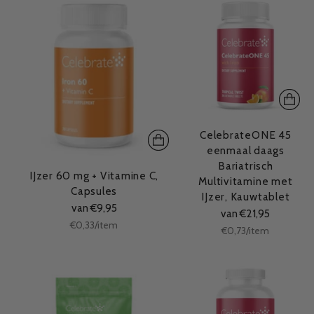
CelebrateONE 45
eenmaal daags
Bariatrisch
IJzer 60 mg + Vitamine C,
Multivitamine met
Capsules
IJzer, Kauwtablet
van €9,95
van €21,95
Stukprijs
per
€0,33
/
item
Stukprijs
per
€0,73
/
item