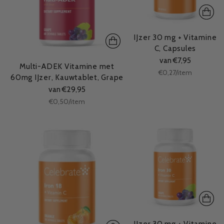
IJzer 30 mg + Vitamine
C, Capsules
van €7,95
Multi-ADEK Vitamine met
Stukprijs
per
€0,27
/
item
60mg IJzer, Kauwtablet, Grape
van €29,95
Stukprijs
per
€0,50
/
item
IJzer 30 mg + Vitamine