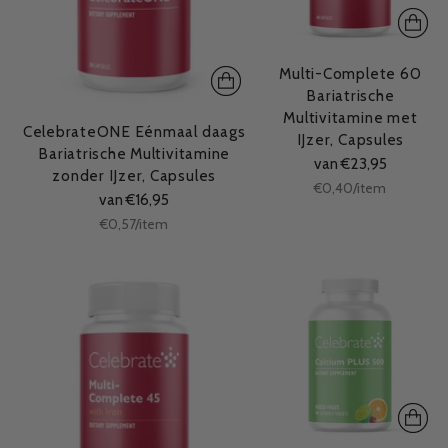
Multi-Complete 60
Bariatrische
Multivitamine met
CelebrateONE Eénmaal daags
IJzer, Capsules
Bariatrische Multivitamine
van €23,95
zonder IJzer, Capsules
Stukprijs
per
€0,40
/
item
van €16,95
Stukprijs
per
€0,57
/
item