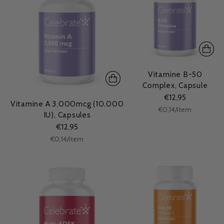
Vitamine B-50
Complex, Capsule
€12,95
Vitamine A 3.000mcg (10.000
Stukprijs
per
€0,14
/
item
IU), Capsules
€12,95
Stukprijs
per
€0,14
/
item