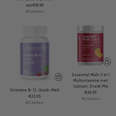
van €18,95
Stukprijs
per
€0,63
/
item
Essential Multi 3 in 1
Multivitamine met
Calcium, Drank Mix
Vitamine B-12, Quick-Melt
€36,95
€22,95
Stukprijs
per
€0,62
/
item
Stukprijs
per
€0,26
/
item