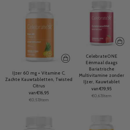
CelebrateONE
Eénmaal daags
Bariatrische
IJzer 60 mg + Vitamine C,
Multivitamine zonder
Zachte Kauwtabletten, Twisted
IJzer, Kauwtablet
Citrus
van €19,95
van €16,95
Stukprijs
per
€0,67
/
item
Stukprijs
per
€0,57
/
item