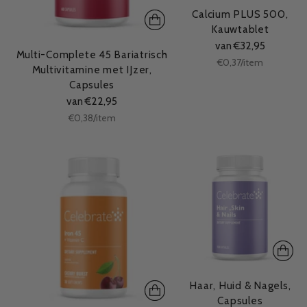
Calcium PLUS 500,
Kauwtablet
van €32,95
Multi-Complete 45 Bariatrisch
Stukprijs
per
€0,37
/
item
Multivitamine met IJzer,
Capsules
van €22,95
Stukprijs
per
€0,38
/
item
Haar, Huid & Nagels,
Capsules