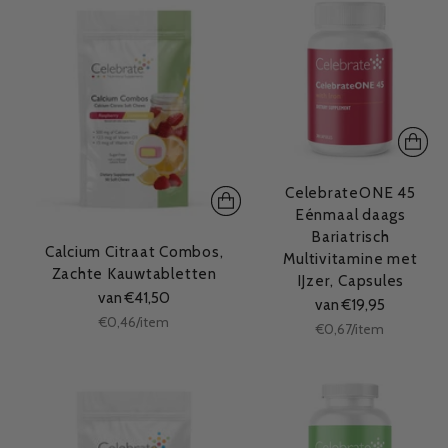
CelebrateONE 45
Eénmaal daags
Bariatrisch
Calcium Citraat Combos,
Multivitamine met
Zachte Kauwtabletten
IJzer, Capsules
van €41,50
van €19,95
Stukprijs
per
€0,46
/
item
Stukprijs
per
€0,67
/
item