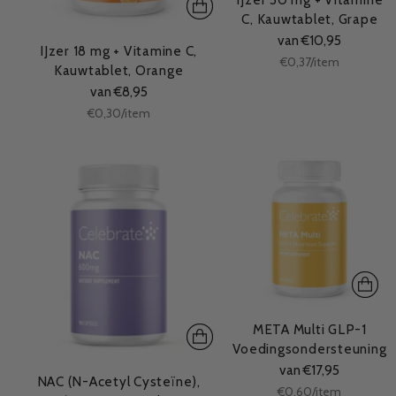
C, Kauwtablet, Grape
van €10,95
IJzer 18 mg + Vitamine C,
Stukprijs
per
€0,37
/
item
Kauwtablet, Orange
van €8,95
Stukprijs
per
€0,30
/
item
META Multi GLP-1
Voedingsondersteuning
van €17,95
NAC (N-Acetyl Cysteïne),
Stukprijs
per
€0,60
/
item