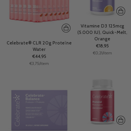
Vitamine D3 125mcg
(5.000 IU), Quick-Melt,
Orange
Celebrate® CLR 20g Proteïne
€18,95
Water
Stukprijs
per
€0,21
/
item
€44,95
Stukprijs
per
€3,75
/
item