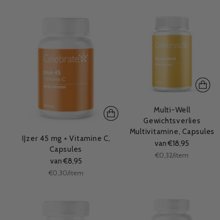
Multi-Well
Gewichtsverlies
Multivitamine, Capsules
IJzer 45 mg + Vitamine C,
van €18,95
Capsules
Stukprijs
per
€0,32
/
item
van €8,95
Stukprijs
per
€0,30
/
item