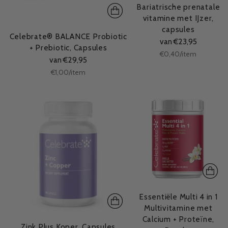
Bariatrische prenatale
vitamine met IJzer,
capsules
Celebrate® BALANCE Probiotic
van €23,95
+ Prebiotic, Capsules
Stukprijs
per
€0,40
/
item
van €29,95
Stukprijs
per
€1,00
/
item
Essentiële Multi 4 in 1
Multivitamine met
Calcium + Proteïne,
Zink Plus Koper, Capsules