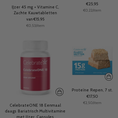
€25,95
IJzer 45 mg + Vitamine C,
Stukprijs
per
€0,22
/
item
Zachte Kauwtabletten
van €15,95
Stukprijs
per
€0,53
/
item
Proteïne Repen, 7 st.
€17,50
Stukprijs
per
€2,50
/
item
CelebrateONE 18 Eenmaal
daags Bariatrisch Multivitamine
met IJzer, Capsules