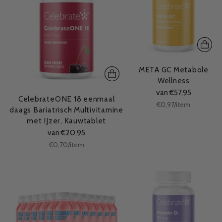
META GC Metabole
Wellness
van €57,95
CelebrateONE 18 eenmaal
Stukprijs
per
€0,97
/
item
daags Bariatrisch Multivitamine
met IJzer, Kauwtablet
van €20,95
Stukprijs
per
€0,70
/
item