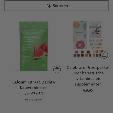
Sorteren
Celebrate Proefpakket
voor bariatrische
vitamines en
Calcium Citraat, Zachte
supplementen
Kauwtabletten
€9,95
van €34,50
Stukprijs
per
€0,38
/
item