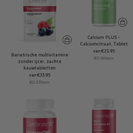
Calcium PLUS -
Calciumcitraat, Tablet
van €25,95
Bariatrische multivitamine
Stukprijs
per
€0,14
/
item
zonder ijzer, zachte
kauwtabletten
van €33,95
Stukprijs
per
€0,57
/
item