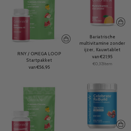
Bariatrische
multivitamine zonder
ijzer, Kauwtablet
RNY / OMEGA LOOP
van €21,95
Startpakket
Stukprijs
per
€0,37
/
item
van €56,95