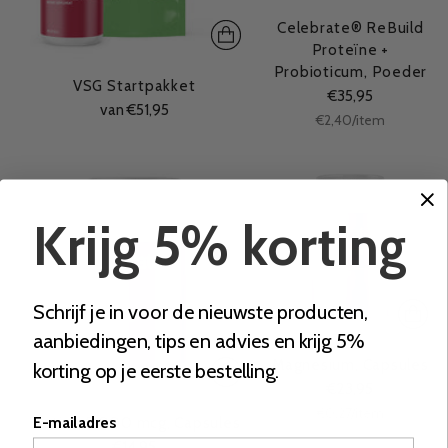
Celebrate® ReBuild
Proteïne +
Probioticum, Poeder
VSG Startpakket
€35,95
van €51,95
Stukprijs
per
€2,40
/
item
Krijg 5% korting
Schrijf je in voor de nieuwste producten,
aanbiedingen, tips en advies en krijg 5%
Magnesium, Capsules
korting op je eerste bestelling.
€23,95
Stukprijs
per
€0,27
/
item
Biotine 5.000 mcg, Capsules
E-mailadres
€14,95