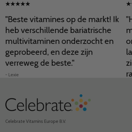
"Beste vitamines op de markt! Ik
"
heb verschillende bariatrische
m
multivitaminen onderzocht en
o
geprobeerd, en deze zijn
l
verreweg de beste."
z
r
- Lexie
– B
Celebrate Vitamins Europe B.V.