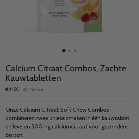
Calcium Citraat Combos, Zachte
Kauwtabletten
Normale
€41,50
per
€0,46
/
item
Stukprijs
prijs
Onze Calcium Citraat Soft Chew Combos
combineren twee unieke smaken in één kauwtablet
en leveren 500mg calciumcitraat voor gezondere
botten.