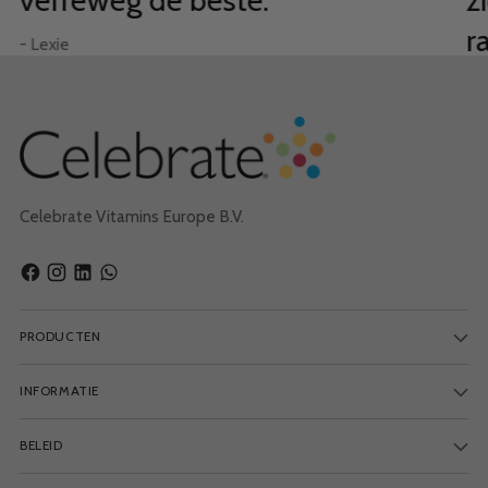
r
- Lexie
– B
Celebrate Vitamins Europe B.V.
PRODUCTEN
INFORMATIE
BELEID