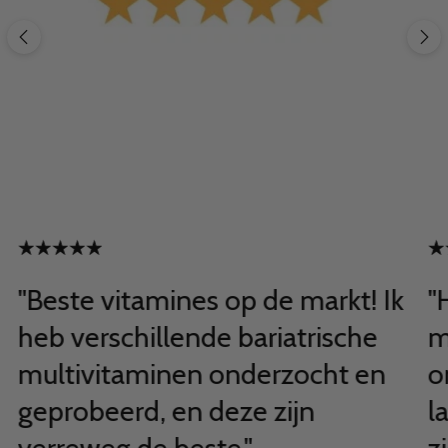
"Beste vitamines op de markt! Ik
"
heb verschillende bariatrische
m
multivitaminen onderzocht en
o
geprobeerd, en deze zijn
l
verreweg de beste."
z