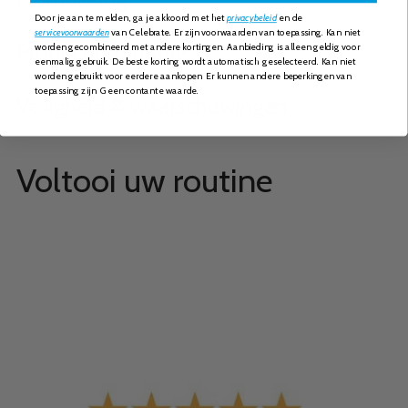
Door je aan te melden, ga je akko
ord met het
privacybeleid
en​
de
servicevoorwaarden
van Celebrate. Er zijn voorwaarden van toepassing. Kan niet
Productinformatie
worden gecombineerd met andere kortingen. Aanbieding is alleen geldig voor
eenmalig gebruik. De beste korting wordt automatisch geselecteerd. Kan niet
worden gebruikt voor eerdere aankopen. Er kunnen andere beperkingen van
toepassing zijn. Geen contante waarde.
Veiligheid & waarschuwingen
Voltooi uw routine