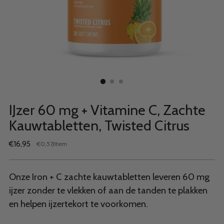
IJzer 60 mg + Vitamine C, Zachte
Kauwtabletten, Twisted Citrus
Normale
€16,95
per
€0,57
/
item
Stukprijs
prijs
Onze Iron + C zachte kauwtabletten leveren 60 mg
ijzer zonder te vlekken of aan de tanden te plakken
en helpen ijzertekort te voorkomen.