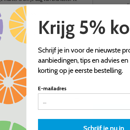
B
t spierherstel en -groei, en helpt het
e Proteïne shot bevat ook
Krijg 5% ko
d, nagels en gewrichten—perfect voor
Inhoud:
6-pack
ige smaakstoffen of kleurstoffen en
6-
e smaak die qua smaak overtuigt.
24-
Schrijf je in voor de nieuwste p
aanbiedingen, tips en advies en 
ten
Aantal
korting op je eerste bestelling.
Aantal
E-mailadres
Schrijf je nu in
Inclusief belasting