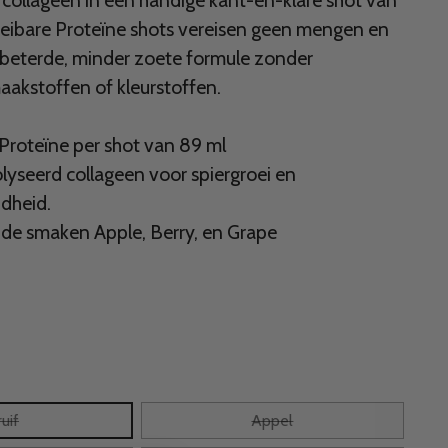
collageen in een handige kant-en-klare shot van
oeibare Proteïne shots vereisen geen mengen en
beterde, minder zoete formule zonder
akstoffen of kleurstoffen.
 Proteïne per shot van 89 ml
lyseerd collageen voor spiergroei en
dheid.
in de smaken Apple, Berry, en Grape
uif
Appel