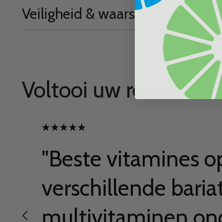
Veiligheid & waarschuwingen
Voltooi uw routine
"Beste vitamines o
verschillende baria
multivitaminen on