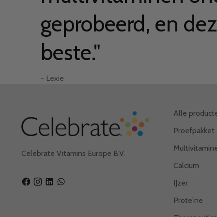
geprobeerd, en dez
– Elizabeth
– Elizabeth
beste."
- Jennifer M.
– Candis T.
– Gordon E.
– Brooke F.
- Lexie
- Lexie
Alle product
Proefpakket
Multivitamin
Celebrate Vitamins Europe B.V.
Calcium
IJzer
Proteïne