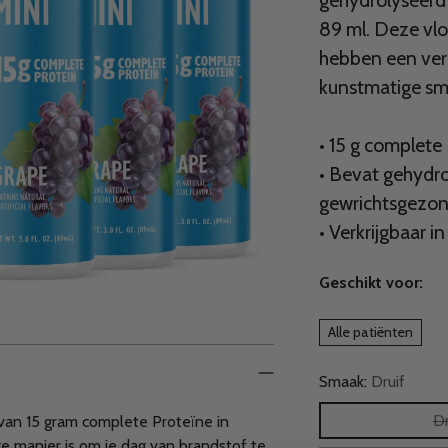
gehydrolyseerd 
89 ml. Deze vl
hebben een ver
kunstmatige sma
• 15 g complete
• Bevat gehydro
gewrichtsgezon
• Verkrijgbaar 
Geschikt voor:
Alle patiënten
Smaak:
Druif
Dr
van 15 gram complete Proteïne in
e manier is om je dag van brandstof te