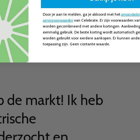
Door je aan te melden, ga je akko
ord met het
privacybelei
Product
servicevoorwaarden
van Celebrate. Er zijn voorwaarden van
toevoegen
worden gecombineerd met andere kortingen. Aanbieding i
aan
eenmalig gebruik. De beste korting wordt automatisch ge
je
worden gebruikt voor eerdere aankopen. Er kunnen ande
toepassing zijn. Geen contante waarde.
winkelwagen
p de markt! Ik heb
trische
derzocht en