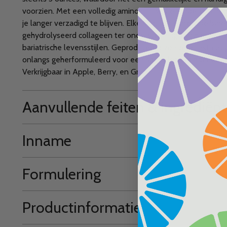
voorzien. Met een volledig aminozuurprofiel ondersteunt he
je langer verzadigd te blijven. Elke kant-en-klare vloeibar
gehydrolyseerd collageen ter ondersteuning van haar, hui
bariatrische levensstijlen. Geproduceerd zonder kunstmat
onlangs geherformuleerd voor een soepelere, minder zoet
Verkrijgbaar in Apple, Berry, en Grape.
Aanvullende feiten & ingrediën
Inname
Formulering
Productinformatie