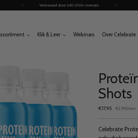
Vertrouwd door 240.000+ mensen
ssortiment
Klik & Leer
Webinars
Over Celebrate
Proteï
Shots
Normale
€17,95
per
€2,99
/
item
Stukprijs
prijs
Celebrate Prote