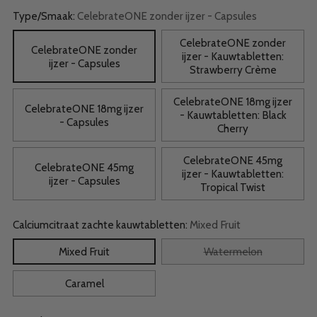
Type/Smaak:
CelebrateONE zonder ijzer - Capsules
CelebrateONE zonder
CelebrateONE zonder
ijzer - Kauwtabletten:
ijzer - Capsules
Strawberry Crème
CelebrateONE 18mg ijzer
CelebrateONE 18mg ijzer
- Kauwtabletten: Black
- Capsules
Cherry
CelebrateONE 45mg
CelebrateONE 45mg
ijzer - Kauwtabletten:
ijzer - Capsules
Tropical Twist
Calciumcitraat zachte kauwtabletten:
Mixed Fruit
Mixed Fruit
Watermelon
Caramel