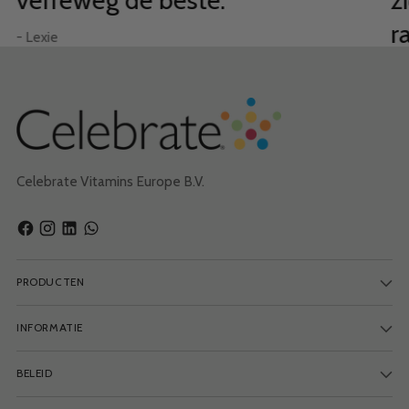
r
- Lexie
– B
Celebrate Vitamins Europe B.V.
PRODUCTEN
INFORMATIE
BELEID