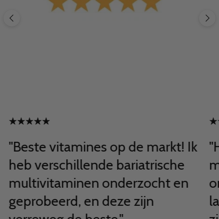
"Beste vitamines op de markt! Ik
"
heb verschillende bariatrische
m
multivitaminen onderzocht en
o
geprobeerd, en deze zijn
l
verreweg de beste."
z