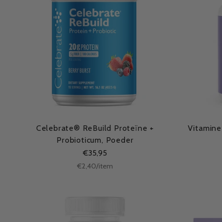
Celebrate® ReBuild Proteïne +
Vitamine
Probioticum, Poeder
€35,95
Stukprijs
per
€2,40
/
item