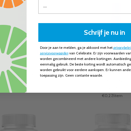
Schrijf je nu in
Door je aan te melden, ga je akko
ord met het
privacybelei
servicevoorwaarden
van Celebrate. Er zijn voorwaarden van
worden gecombineerd met andere kortingen. Aanbieding i
eenmalig gebruik. De beste korting wordt automatisch ge
worden gebruikt voor eerdere aankopen. Er kunnen ande
gnesium, Capsules
NAC (N-Acetyl Cysteïne)
toepassing zijn. Geen contante waarde.
Capsules
€23,95
€23,95
Stukprijs
per
€0,27
/
item
Stukprijs
per
€0,27
/
item