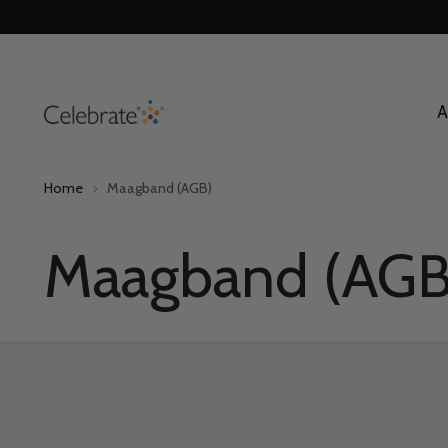
mekortingen tot 15%
A
Home
Maagband (AGB)
Maagband (AGB