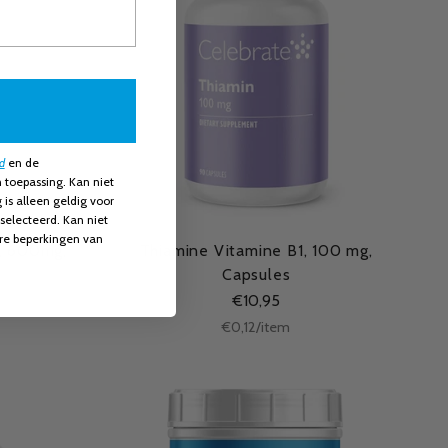
d
en​
de
 toepassing. Kan niet
s alleen geldig voor
selecteerd. Kan niet
re beperkingen van
, 600mg,
Thiamine Vitamine B1, 100 mg,
Capsules
€10,95
Stukprijs
per
€0,12
/
item