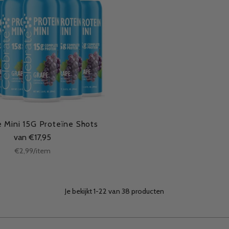
e Mini 15G Proteïne Shots
van €17,95
Stukprijs
per
€2,99
/
item
Je bekijkt 1-22 van 38 producten