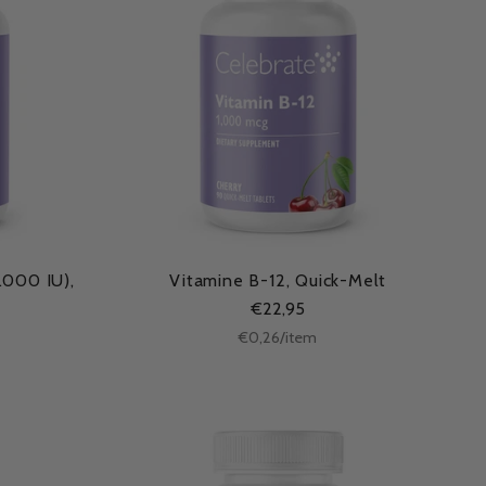
.000 IU),
Vitamine B-12, Quick-Melt
€22,95
Stukprijs
per
€0,26
/
item