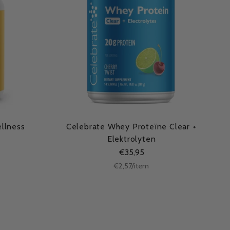
llness
Celebrate Whey Proteïne Clear +
Elektrolyten
€35,95
Stukprijs
per
€2,57
/
item