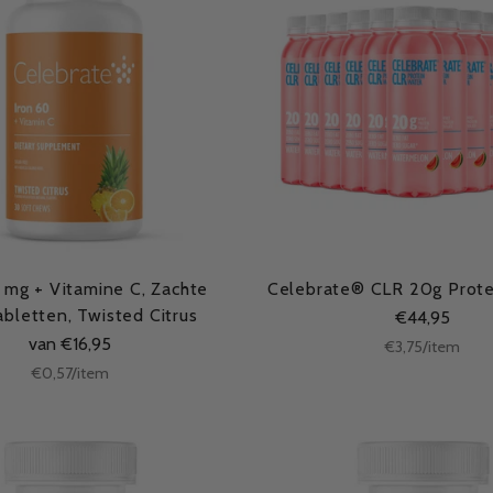
0 mg + Vitamine C, Zachte
Celebrate® CLR 20g Prot
bletten, Twisted Citrus
€44,95
van €16,95
Stukprijs
per
€3,75
/
item
Stukprijs
per
€0,57
/
item