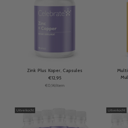
Zink Plus Koper, Capsules
Mult
Mul
€12,95
Stukprijs
per
€0,14
/
item
Uitverkocht
Uitverkocht