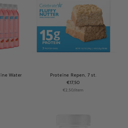
eïne Water
Proteïne Repen, 7 st.
€17,50
Stukprijs
per
€2,50
/
item