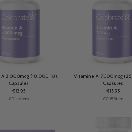
 A 3.000mcg (10.000 IU),
Vitamine A 7.500mcg (25
Capsules
Capsules
€12,95
€15,95
Stukprijs
per
Stukprijs
per
€0,14
/
item
€0,18
/
item