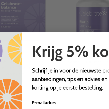
Krijg 5% ko
te® BALANCE Probiotic +
Biotine 5.000 mcg, Ca
rebiotic, Capsules
€14,95
Schrijf je in voor de nieuwste p
van €29,95
Stukprijs
per
€0,17
/
item
aanbiedingen, tips en advies en 
Stukprijs
per
€1,00
/
item
korting op je eerste bestelling.
E-mailadres