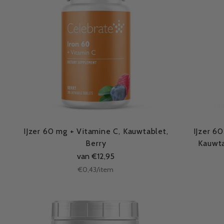
IJzer 60 mg + Vitamine C, Kauwtablet,
IJzer 6
Berry
Kauwta
van €12,95
Stukprijs
per
€0,43
/
item