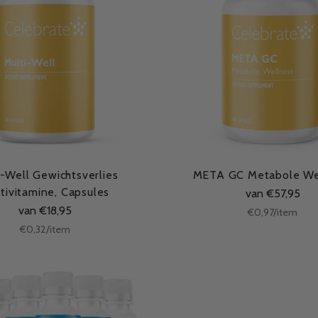
i-Well Gewichtsverlies
META GC Metabole We
tivitamine, Capsules
van €57,95
van €18,95
Stukprijs
per
€0,97
/
item
Stukprijs
per
€0,32
/
item